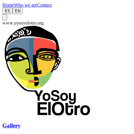
Home
Who we are
Contact
ES
EN
www.yosoyelotro.org
Gallery