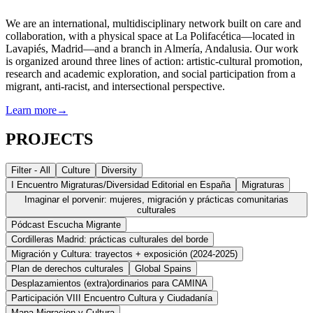
We are an international, multidisciplinary network built on care and
collaboration, with a physical space at La Polifacética—located in
Lavapiés, Madrid—and a branch in Almería, Andalusia. Our work
is organized around three lines of action: artistic-cultural promotion,
research and academic exploration, and social participation from a
migrant, anti-racist, and intersectional perspective.
Learn more
→
PROJECTS
Filter - All
Culture
Diversity
I Encuentro Migraturas/Diversidad Editorial en España
Migraturas
Imaginar el porvenir: mujeres, migración y prácticas comunitarias
culturales
Pódcast Escucha Migrante
Cordilleras Madrid: prácticas culturales del borde
Migración y Cultura: trayectos + exposición (2024-2025)
Plan de derechos culturales
Global Spains
Desplazamientos (extra)ordinarios para CAMINA
Participación VIII Encuentro Cultura y Ciudadanía
Mapa Migracion y Cultura